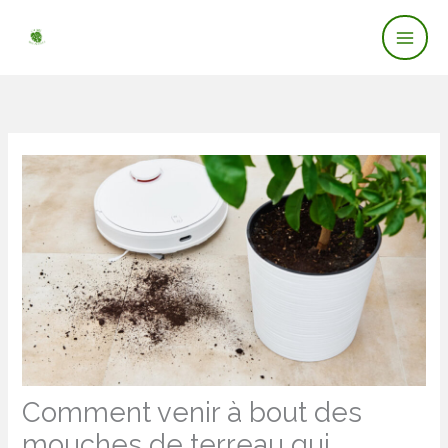
Mai
Aller
au
Men
contenu
Comment venir à bout des
mouches de terreau qui