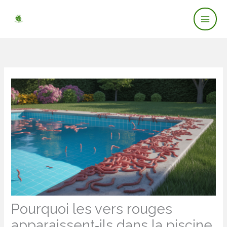
Mai
Aller
au
Men
contenu
Pourquoi les vers rouges
apparaissent‑ils dans la piscine