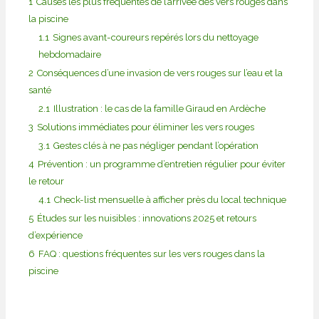
1
Causes les plus fréquentes de l’arrivée des vers rouges dans
la piscine
1.1
Signes avant-coureurs repérés lors du nettoyage
hebdomadaire
2
Conséquences d’une invasion de vers rouges sur l’eau et la
santé
2.1
Illustration : le cas de la famille Giraud en Ardèche
3
Solutions immédiates pour éliminer les vers rouges
3.1
Gestes clés à ne pas négliger pendant l’opération
4
Prévention : un programme d’entretien régulier pour éviter
le retour
4.1
Check-list mensuelle à afficher près du local technique
5
Études sur les nuisibles : innovations 2025 et retours
d’expérience
6
FAQ : questions fréquentes sur les vers rouges dans la
piscine